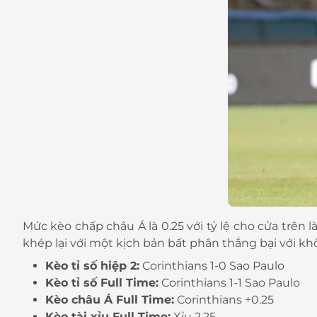
Mức kèo chấp châu Á là 0.25 với tỷ lệ cho cửa trên là
khép lại với một kịch bản bất phân thắng bại với kh
Kèo tỉ số hiệp 2:
Corinthians 1-0 Sao Paulo
Kèo tỉ số Full Time:
Corinthians 1-1 Sao Paulo
Kèo châu Á Full Time:
Corinthians +0.25
Kèo tài xỉu Full Time:
Xỉu 2.25