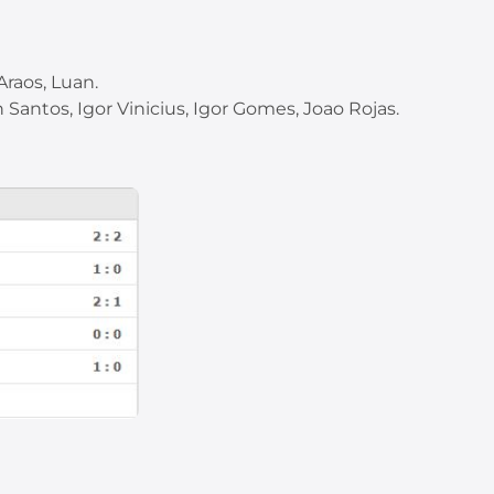
Araos, Luan.
 Santos, Igor Vinicius, Igor Gomes, Joao Rojas.