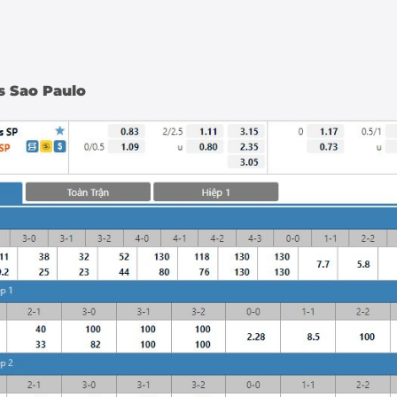
vs Sao Paulo