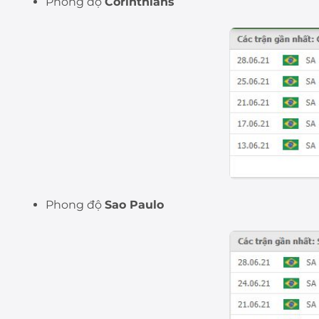
Phong độ
Corinthians
Phong độ
Sao Paulo