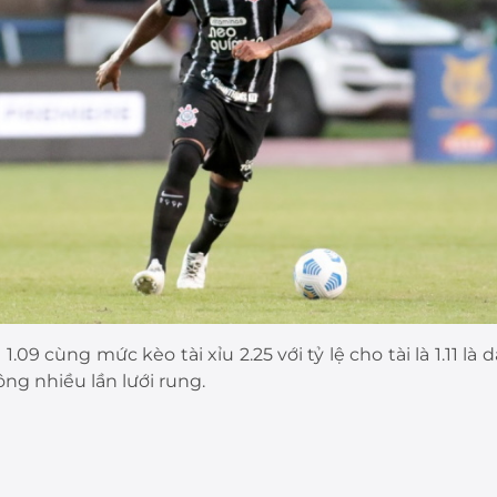
 1.09 cùng mức kèo tài xỉu 2.25 với tỷ lệ cho tài là 1.11 
ông nhiều lần lưới rung.