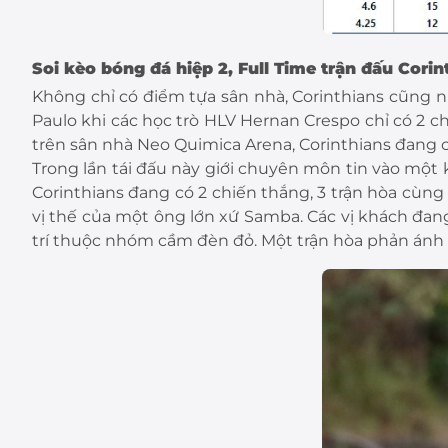
Soi kèo bóng đá hiệp 2, Full Time trận đấu Corin
Không chỉ có điểm tựa sân nhà, Corinthians cũng n
Paulo khi các học trò HLV Hernan Crespo chỉ có 2 ch
trên sân nhà Neo Quimica Arena, Corinthians đang có
Trong lần tái đấu này giới chuyên môn tin vào một k
Corinthians đang có 2 chiến thắng, 3 trận hòa cùng
vị thế của một ông lớn xứ Samba. Các vị khách đang 
trí thuộc nhóm cầm đèn đỏ. Một trận hòa phản ánh 