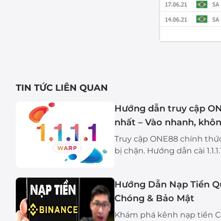
TIN TỨC LIÊN QUAN
Hướng dẫn truy cập ON
nhất – Vào nhanh, khôn
Truy cập ONE88 chính thứ
bị chặn. Hướng dẫn cài 1.1.1.
mới nhất an toàn, bảo mật 
bị.
Hướng Dẫn Nạp Tiền Qua Tiề
Chóng & Bảo Mật
Khám phá kênh nạp tiền Cr