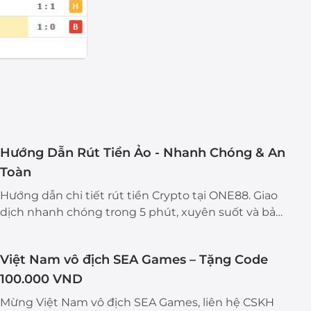
Hướng Dẫn Rút Tiền Ảo - Nhanh Chóng & An
Toàn
Hướng dẫn chi tiết rút tiền Crypto tại ONE88. Giao
dịch nhanh chóng trong 5 phút, xuyên suốt và bảo
mật cao.
Việt Nam vô địch SEA Games – Tặng Code
100.000 VND
Mừng Việt Nam vô địch SEA Games, liên hệ CSKH