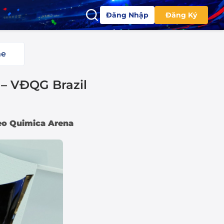
Đăng Nhập
Đăng Ký
ne
1 – VĐQG Brazil
Neo Quimica Arena