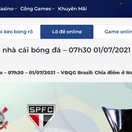
Casino
Cổng Games
Khuyến Mãi
oi kèo bóng rổ
Lô đề online
Game onli
 nhà cái bóng đá – 07h30 01/07/202
ulo – 07h30 – 01/07/2021 – VĐQG Brazil: Chia điểm ở 