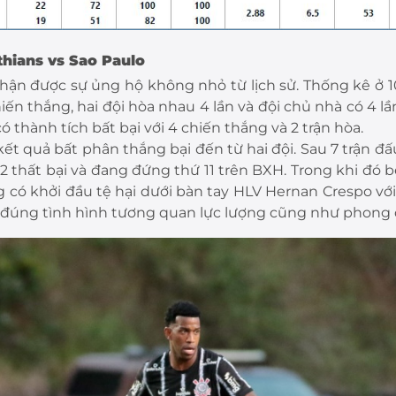
thians vs Sao Paulo
hận được sự ủng hộ không nhỏ từ lịch sử. Thống kê ở 1
iến thắng, hai đội hòa nhau 4 lần và đội chủ nhà có 4 l
 thành tích bất bại với 4 chiến thắng và 2 trận hòa.
ết quả bất phân thắng bại đến từ hai đội. Sau 7 trận đ
 2 thất bại và đang đứng thứ 11 trên BXH. Trong khi đ
có khởi đầu tệ hại dưới bàn tay HLV Hernan Crespo với 
đúng tình hình tương quan lực lượng cũng như phong độ 