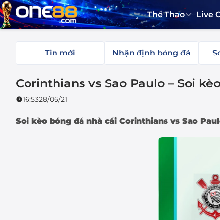
ONE88
Thể Thao
Live 
-
Cá
Cược
Bóng
Tin mới
Nhận định bóng đá
S
Đá,
Cá
Corinthians vs Sao Paulo – Soi kèo
Độ
16:53
28/06/21
Thể
Thao
Soi kèo bóng đá nhà cái Corinthians vs Sao Pa
Uy
Tín
TOP
1