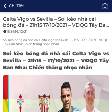
ONE88
Chi Tiết
-
Cá
Celta Vigo vs Sevilla – Soi kèo nhà cái
Cược
bóng đá – 21h15 17/10/2021 – VĐQG Tây Ban
Bóng
Nha
15:36
14/10/21
Đá,
Cá
Soi kèo bóng đá nhà cái Celta Vigo vs Sevilla – 21h15 – 17/10/2021 – VĐQG
Tây Ban Nha: Chiến thắng nhọc nhằn
Độ
Thể
Soi kèo bóng đá nhà cái Celta Vigo vs
Thao
Sevilla – 21h15 – 17/10/2021 – VĐQG Tây
Uy
Ban Nha: Chiến thắng nhọc nhằn
Tín
TOP
1