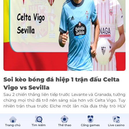
Soi kèo
bóng đá hiệp 1 trận đấu Celta
Vigo vs Sevilla
Sau 2 chiến thắng liên tiếp trước Levante và Granada, tưởng
chừng mọi thứ đã trở nên sáng sủa hơn với Celta Vigo. Tuy
nhiên trận thua trước Elche một lần nữa đưa thầy trò HLV
Eduardo Coudet trở lại thực tại rằng họ vẫn còn rất nhiều
việc phải làm để cải thiện vị trí trên BXH. Được chơi trên sân
nhà Estadio Balaídos trong khuôn khổ vòng 9 tới đây nhưng
Trang chủ
Tìm kiếm
Thể thao
Cổng games
Live casino