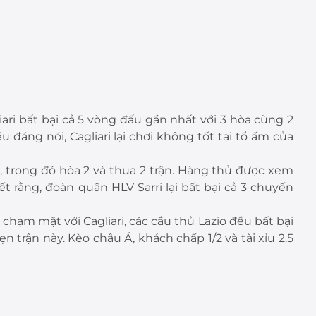
iari bất bại cả 5 vòng đấu gần nhất với 3 hòa cùng 2
 đáng nói, Cagliari lại chơi không tốt tại tổ ấm của
, trong đó hòa 2 và thua 2 trận. Hàng thủ được xem
ết rằng, đoàn quân HLV Sarri lại bất bại cả 3 chuyến
chạm mặt với Cagliari, các cầu thủ Lazio đều bất bại
 trận này. Kèo châu Á, khách chấp 1/2 và tài xỉu 2.5