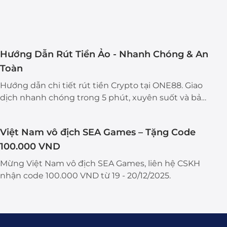
Hướng Dẫn Rút Tiền Ảo - Nhanh Chóng & An
Toàn
Hướng dẫn chi tiết rút tiền Crypto tại ONE88. Giao
dịch nhanh chóng trong 5 phút, xuyên suốt và bảo
mật cao.
Việt Nam vô địch SEA Games – Tặng Code
100.000 VND
Mừng Việt Nam vô địch SEA Games, liên hệ CSKH
nhận code 100.000 VND từ 19 - 20/12/2025.