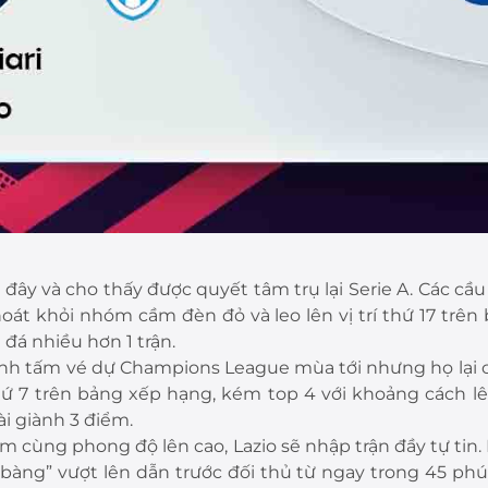
ây và cho thấy được quyết tâm trụ lại Serie A. Các cầu t
hoát khỏi nhóm cầm đèn đỏ và leo lên vị trí thứ 17 tr
đá nhiều hơn 1 trận.
anh tấm vé dự Champions League mùa tới nhưng họ lại có
 7 trên bảng xếp hạng, kém top 4 với khoảng cách lên 
i giành 3 điểm.
ểm cùng phong độ lên cao, Lazio sẽ nhập trận đầy tự tin
àng” vượt lên dẫn trước đối thủ từ ngay trong 45 phút 