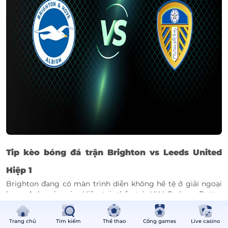
Tip kèo bóng đá trận
Brighton vs Leeds United
Hiệp 1
Brighton đang có màn trình diễn không hề tệ ở giải ngoại
hạng Anh mùa này. Hiện tại, thầy trò HLV Graham Potter
đang xếp thứ 17 trên bảng xếp hạng với 34 điểm giành được
sau 33 vòng đấu, hơn nhóm cầm đèn đỏ 7 điểm. Brighton
Trang chủ
Tìm kiếm
Thể thao
Cổng games
Live casino
không được phép phạm bất kỳ một sai lầm nào ở giai đoạn