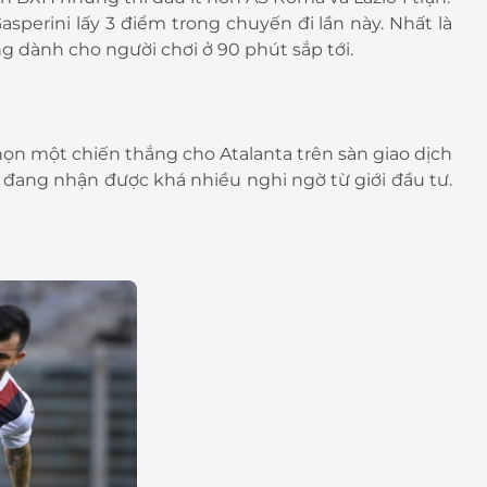
sperini lấy 3 điểm trong chuyến đi lần này. Nhất là
ng dành cho người chơi ở 90 phút sắp tới.
họn một chiến thắng cho Atalanta trên sàn giao dịch
ic đang nhận được khá nhiều nghi ngờ từ giới đầu tư.