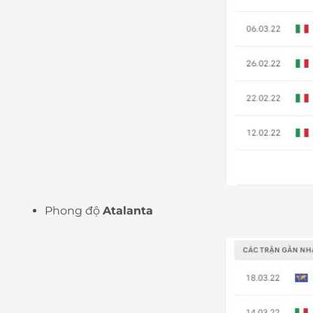
Phong độ
Atalanta