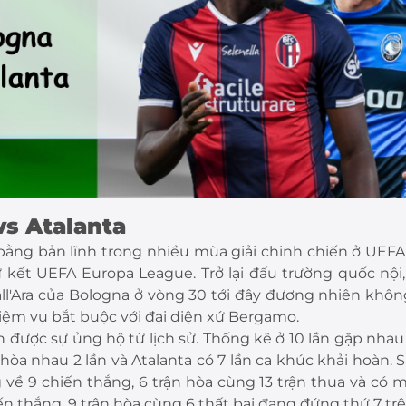
s Atalanta
ằng bản lĩnh trong nhiều mùa giải chinh chiến ở UEF
kết UEFA Europa League. Trở lại đấu trường quốc nội, 
l'Ara của Bologna ở vòng 30 tới đây đương nhiên khôn
nhiệm vụ bắt buộc với đại diện xứ Bergamo.
ược sự ủng hộ từ lịch sử. Thống kê ở 10 lần gặp nhau 
òa nhau 2 lần và Atalanta có 7 lần ca khúc khải hoàn. Sa
 về 9 chiến thắng, 6 trận hòa cùng 13 trận thua và có m
iến thắng, 9 trận hòa cùng 6 thất bại đang đứng thứ 7 tr