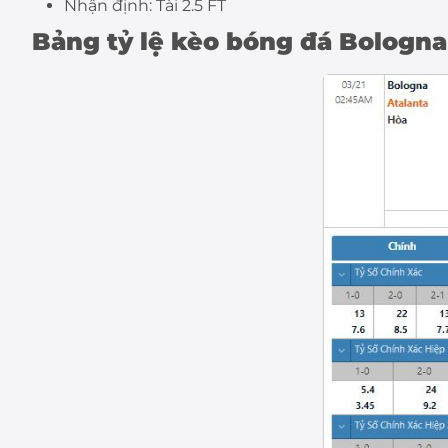
Nhận định: Tài 2.5 FT
B
ả
ng t
ỷ
l
ệ
k
è
o b
ó
ng
đá
Bologna 