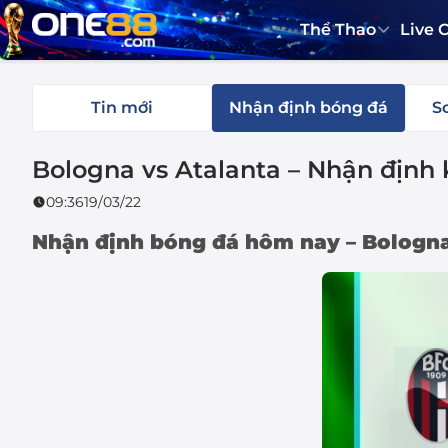
ONE88
Thể Thao
Live 
-
Cá
Cược
Bóng
Tin mới
Nhận định bóng đá
S
Đá,
Cá
Bologna vs Atalanta – Nhận định k
Độ
09:36
19/03/22
Thể
Thao
Nh
ậ
n
đ
ị
nh b
ó
ng
đá
h
ô
m nay
–
Bologna 
Uy
Tín
TOP
1