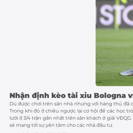
Nh
ậ
n
đ
ị
nh k
è
o t
à
i x
ỉ
u Bologna v
Dù được chơi trên sân nhà nhưng với hàng thủ đã c
Trong khi đó ở chiều ngược lại cơ hội để các học tr
lưới ở 3/4 trận gần nhất trên sân khách ở giải VĐQG. 
sẽ mang tới sự yên tâm cho các nhà đầu tư.