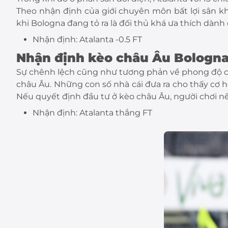
Theo nhận định của giới chuyên môn bất lợi sân khá
khi Bologna đang tỏ ra là đối thủ khá ưa thích dành
Nhận định: Atalanta -0.5 FT
Nh
ậ
n
đ
ị
nh k
è
o ch
â
u
Â
u Bologna
Sự chênh lệch cũng như tương phản về phong độ của 
châu Âu. Những con số nhà cái đưa ra cho thấy cơ hộ
Nếu quyết định đầu tư ở kèo châu Âu, người chơi n
Nhận định: Atalanta thắng FT