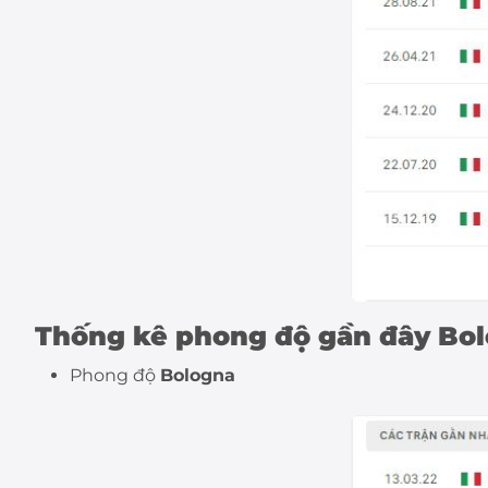
Th
ố
ng k
ê
phong
đ
ộ
g
ầ
n
đâ
y Bol
Phong độ
Bologna