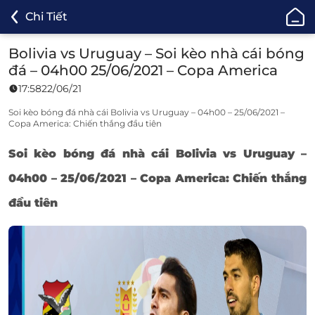
ONE88
Chi Tiết
-
Cá
Bolivia vs Uruguay – Soi kèo nhà cái bóng
Cược
đá – 04h00 25/06/2021 – Copa America
Bóng
17:58
22/06/21
Đá,
Cá
Soi kèo bóng đá nhà cái Bolivia vs Uruguay – 04h00 – 25/06/2021 –
Copa America: Chiến thắng đầu tiên
Độ
Thể
Soi kèo bóng đá nhà cái Bolivia vs Uruguay –
Thao
Uy
04h00 – 25/06/2021 – Copa America: Chiến thắng
Tín
đầu tiên
TOP
1