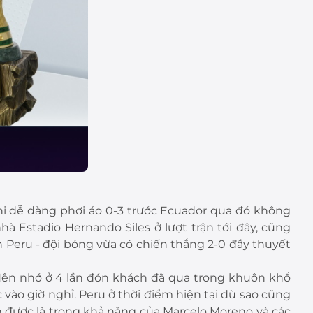
i dễ dàng phơi áo 0-3 trước Ecuador qua đó không
hà Estadio Hernando Siles ở lượt trận tới đây, cũng
h Peru - đội bóng vừa có chiến thắng 2-0 đầy thuyết
 Nên nhớ ở 4 lần đón khách đã qua trong khuôn khổ
 vào giờ nghỉ. Peru ở thời điểm hiện tại dù sao cũng
ận được là trong khả năng của Marcelo Moreno và các