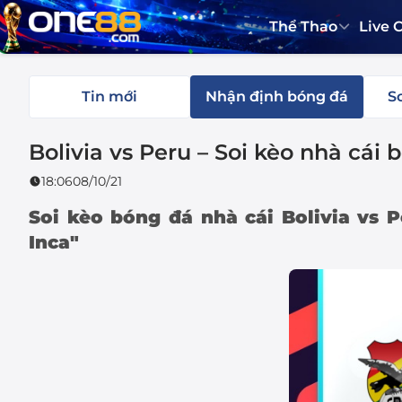
ONE88
Thể Thao
Live 
-
Cá
Cược
Bóng
Tin mới
Nhận định bóng đá
S
Đá,
Cá
Bolivia vs Peru – Soi kèo nhà cá
Độ
18:06
08/10/21
Thể
Thao
Soi kèo bóng đá nhà cái Bolivia vs
Uy
Inca"
Tín
TOP
1