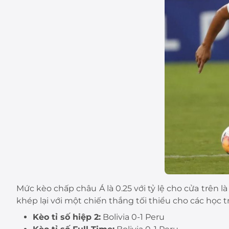
Mức kèo chấp châu Á là 0.25 với tỷ lệ cho cửa trên là
khép lại với một chiến thắng tối thiểu cho các học t
Kèo tỉ số hiệp 2:
Bolivia 0-1 Peru