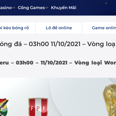
Casino
Cổng Games
Khuyến Mãi
oi kèo bóng rổ
Lô đề online
Game onli
i bóng đá – 03h00 11/10/2021 – Vòng l
 Peru – 03h00 – 11/10/2021 – Vòng loại W