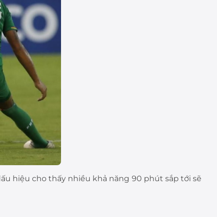
là dấu hiệu cho thấy nhiều khả năng 90 phút sắp tới sẽ