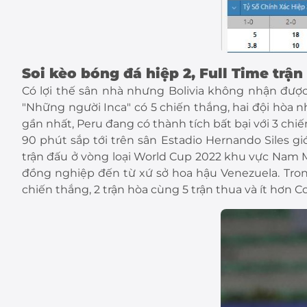
Soi kèo bóng đá hiệp 2, Full Time trận
Có lợi thế sân nhà nhưng Bolivia không nhận được 
"Những người Inca" có 5 chiến thắng, hai đội hòa nh
gần nhất, Peru đang có thành tích bất bại với 3 chiế
90 phút sắp tới trên sân Estadio Hernando Siles g
trận đấu ở vòng loại World Cup 2022 khu vực Nam Mỹ
đồng nghiệp đến từ xứ sở hoa hậu Venezuela. Trong
chiến thắng, 2 trận hòa cùng 5 trận thua và ít hơn C