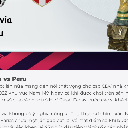
a vs Peru
ột lần nữa mang đến nỗi thất vọng cho các CĐV nhà kh
2022 khu vực Nam Mỹ. Ngay cả khi được chơi trên sân n
m số của các học trò HLV Cesar Farias trước các vị khác
olivia không có ý nghĩa cũng không thực sự chính xác.
arias chưa một lần gặp bất lợi về mặt điểm số khi bước
c và việc khép lại 45 phút đầu tiên với tỷ số chấp nh