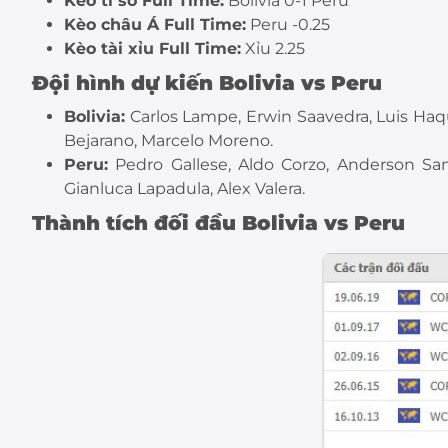
Kèo tỉ số Full Time:
Bolivia 0-1 Peru
Kèo châu Á Full Time:
Peru -0.25
Kèo tài xỉu Full Time:
Xỉu 2.25
Đội hình dự kiến Bolivia vs Peru
Bolivia:
Carlos Lampe, Erwin Saavedra, Luis Haqu
Bejarano, Marcelo Moreno.
Peru:
Pedro Gallese, Aldo Corzo, Anderson Sant
Gianluca Lapadula, Alex Valera.
Thành tích đối đầu Bolivia vs Peru