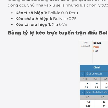
đồng đội. Chủ nhà và xỉu sẽ là những lựa chọn lý tư
Kèo tỉ số hiệp 1:
Bolivia 0-0 Peru
Kèo châu Á hiệp 1:
Bolivia +0.25
Kèo tài xỉu hiệp 1:
Xỉu 0.75
Bảng tỷ lệ kèo trực tuyến trận đấu Bol