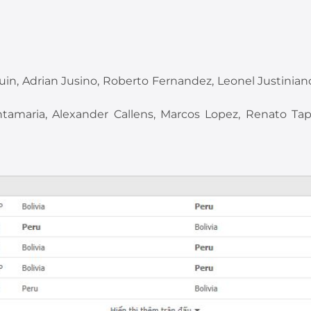
in, Adrian Jusino, Roberto Fernandez, Leonel Justinian
amaria, Alexander Callens, Marcos Lopez, Renato Tapia