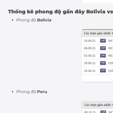
Thống kê phong độ gần đây Bolivia v
Phong độ
Bolivia
Phong độ
Peru