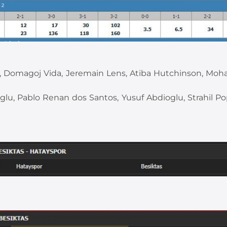
Torre, Domagoj Vida, Jeremain Lens, Atiba Hutchinson, 
 Pablo Renan dos Santos, Yusuf Abdioglu, Strahil Popo