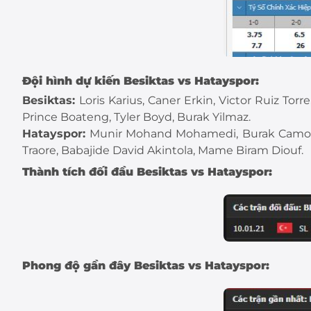
Đội hình dự kiến Besiktas vs Hatayspor:
Besiktas:
Loris Karius, Caner Erkin, Victor Ruiz 
Prince Boateng, Tyler Boyd, Burak Yilmaz.
Hatayspor:
Munir Mohand Mohamedi, Burak Camoglu,
Traore, Babajide David Akintola, Mame Biram Diouf.
Thành tích đối đầu Besiktas vs Hatayspor:
Phong độ gần đây Besiktas vs Hatayspor: