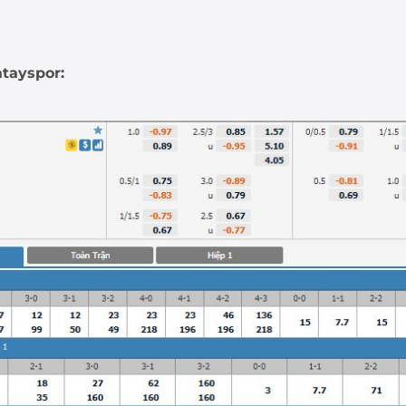
atayspor: