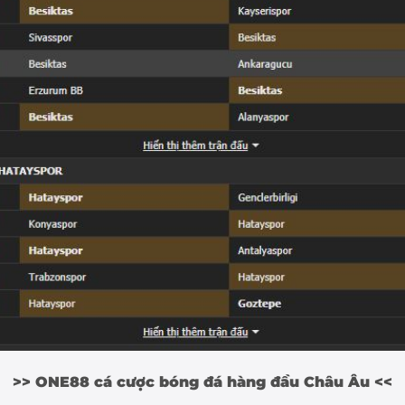
>> ONE88
cá cược bóng đá
hàng đầu Châu Âu <<