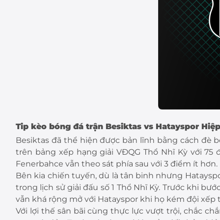
Tip kèo bóng đá trận
Besiktas vs Hatayspor
Hiệp
Besiktas đã thể hiện được bản lĩnh bằng cách đè bẹp
trên bảng xếp hạng giải VĐQG Thổ Nhĩ Kỳ với 75 đ
Fenerbahce vẫn theo sát phía sau với 3 điểm ít hơn.
Bên kia chiến tuyến, dù là tân binh nhưng Hatayspo
trong lịch sử giải đấu số 1 Thổ Nhĩ Kỳ. Trước khi bư
vẫn khá rộng mở với Hatayspor khi họ kém đội xếp 
Với lợi thế sân bãi cùng thực lực vượt trội, chắc c