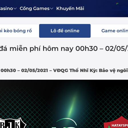
Casino
Cổng Games
Khuyến Mãi
oi kèo bóng rổ
Lô đề online
Game onli
g đá miễn phí hôm nay 00h30 – 02/05
 00h30 – 02/05/2021 – VĐQG Thổ Nhĩ Kỳ: Bảo vệ ngôi