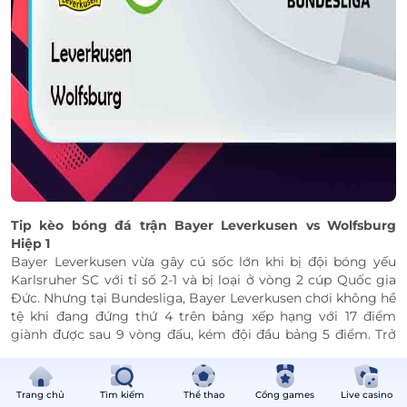
Tip kèo bóng đá trận
Bayer Leverkusen vs Wolfsburg
Hiệp 1
Bayer Leverkusen vừa gây cú sốc lớn khi bị đội bóng yếu
Karlsruher SC với tỉ số 2-1 và bị loại ở vòng 2 cúp Quốc gia
Đức. Nhưng tại Bundesliga, Bayer Leverkusen chơi không hề
tệ khi đang đứng thứ 4 trên bảng xếp hạng với 17 điểm
giành được sau 9 vòng đấu, kém đội đầu bảng 5 điểm. Trở
về sân nhà để tiếp đón Wolfsburg vòng tới, Bayer
Leverkusen quyết tâm giành chiến thắng để bảo vệ Top 4.
Bên kia chiến tuyến, Wolfsburg đang trải qua quãng thời
Trang chủ
Tìm kiếm
Thể thao
Cổng games
Live casino